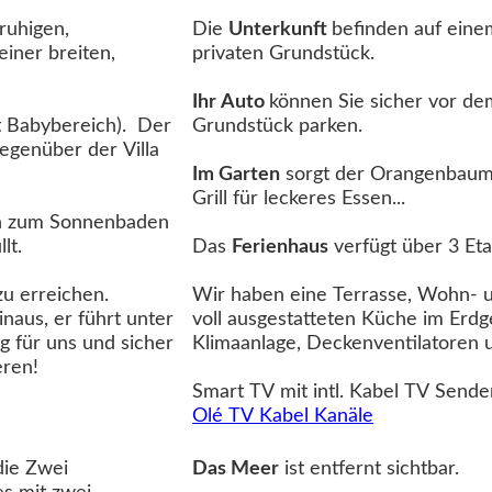
Die
Unterkunft
befinden auf ein
einer breiten,
privaten Grundstück.
Ihr Auto
können Sie sicher vor de
 Babybereich). Der
Grundstück parken.
egenüber der Villa
Im Garten
sorgt der Orangenbaum für mediterranes Ambient
Grill für leckeres Essen...
en zum Sonnenbaden
llt.
Das
Ferienhaus
verfügt über 3 E
u erreichen.
Wir haben eine Terrasse, Wohn- 
rt unter
voll ausgestatteten Küche im Erdg
Klimaanlage, Deckenventilatoren 
für Sie - es ist keine viel befahrene Straße zu überqueren!
Olé TV Kabel Kanäle
die Zwei
Das Meer
ist entfernt sichtbar.