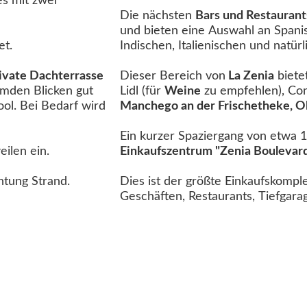
Die nächsten
Bars und Restaurant
und bieten eine Auswahl an Spani
et.
Indischen, Italienischen und natü
ivate Dachterrasse
Dieser Bereich von
La Zenia
biete
remden Blicken gut
Lidl (für
Weine
zu empfehlen), Co
Manchego an der Frischetheke, O
Ein kurzer Spaziergang von etwa 
eilen ein.
Einkaufszentrum "Zenia Boulevar
htung Strand.
Dies ist der größte Einkaufskomple
Geschäften, Restaurants, Tiefgara