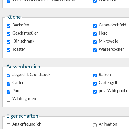
WiFi via Glasfaser im Haus 300Mb
Pelletofen
Küche
Backofen
Ceran-Kochfeld
Geschirrspüler
Herd
Kühlschrank
Mikrowelle
Toaster
Wasserkocher
Aussenbereich
abgeschl. Grundstück
Balkon
Garten
Gartengrill
Pool
pr
Wintergarten
Eigenschaften
Anglerfreundlich
Animation